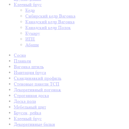
Клееный брус
Кедр
Сибирский кедр Вагонка
Канадский кедр Вагонка
Канадский кедр Полок
Кумару
ИПЕ
Абаши
Сосна
Планкен
Вагонка штиль
Имитация бруса
Скандинавкий профиль
Стеновые панели ТСП
Декоративный погонаж
Строганная доска
Доска пола
Мебельный щит
Брусок, рейка
Клееный брус
Декоративные балки