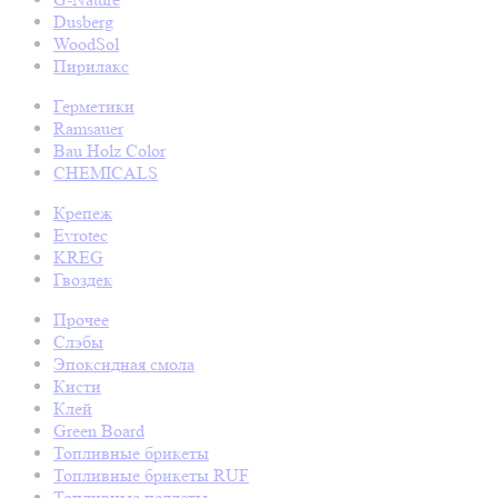
Dusberg
WoodSol
Пирилакс
Герметики
Ramsauer
Bau Holz Color
CHEMICALS
Крепеж
Evrotec
KREG
Гвоздек
Прочее
Слэбы
Эпоксидная смола
Кисти
Клей
Green Board
Топливные брикеты
Топливные брикеты RUF
Топливные пеллеты