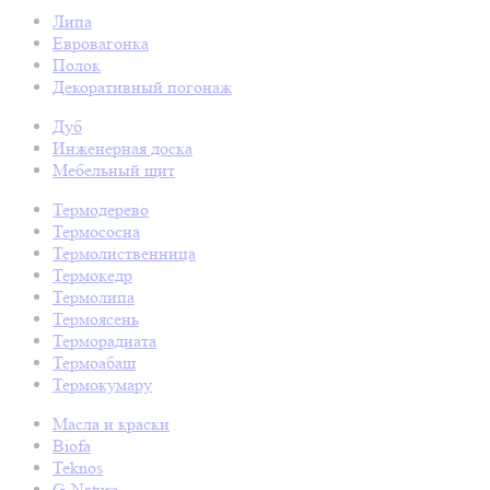
Липа
Евровагонка
Полок
Декоративный погонаж
Дуб
Инженерная доска
Мебельный щит
Термодерево
Термососна
Термолиственница
Термокедр
Термолипа
Термоясень
Терморадиата
Термоабаш
Термокумару
Масла и краски
Biofa
Teknos
G-Nature