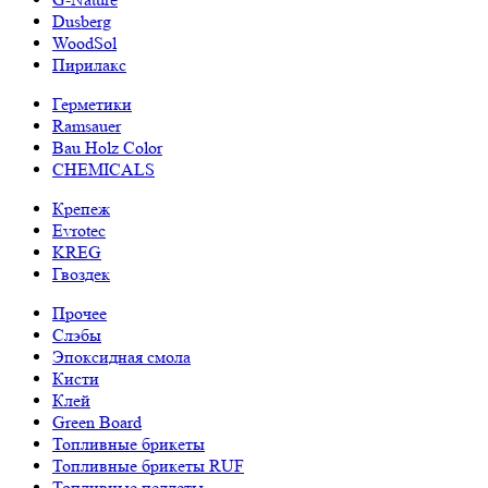
Dusberg
WoodSol
Пирилакс
Герметики
Ramsauer
Bau Holz Color
CHEMICALS
Крепеж
Evrotec
KREG
Гвоздек
Прочее
Слэбы
Эпоксидная смола
Кисти
Клей
Green Board
Топливные брикеты
Топливные брикеты RUF
Топливные пеллеты