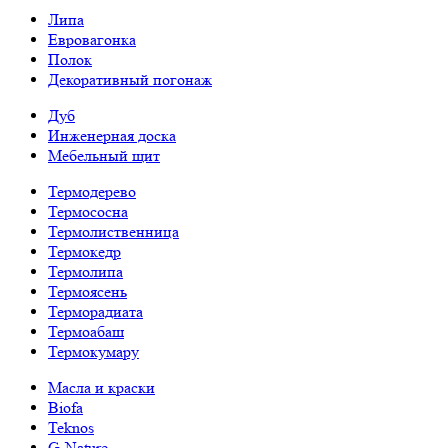
Липа
Евровагонка
Полок
Декоративный погонаж
Дуб
Инженерная доска
Мебельный щит
Термодерево
Термососна
Термолиственница
Термокедр
Термолипа
Термоясень
Терморадиата
Термоабаш
Термокумару
Масла и краски
Biofa
Teknos
G-Nature