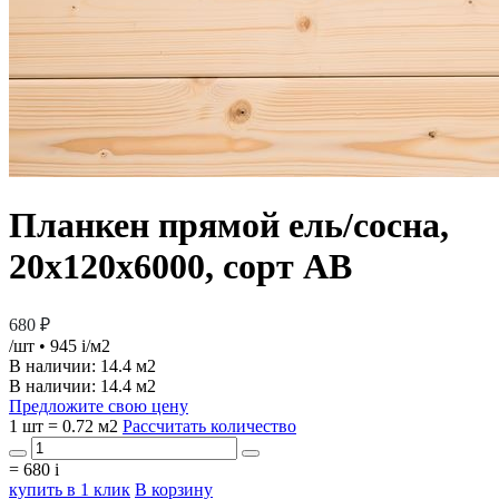
Планкен прямой ель/сосна,
20х120х6000, сорт АВ
680 ₽
/шт
• 945
i
/м2
В наличии:
14.4 м2
В наличии: 14.4 м2
Предложите свою цену
1 шт = 0.72 м2
Рассчитать количество
=
680
i
купить в 1 клик
В корзину