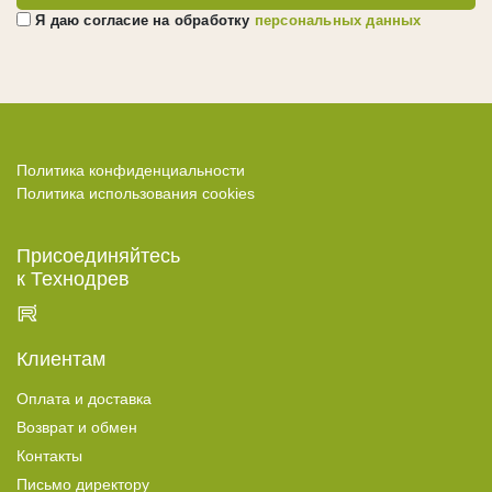
Топливные брикеты
Я даю согласие на обработку
персональных данных
Топливные брикеты RUF
Топливные пеллеты
УСЛУГИ
Отделка фасадов, стен и потолков
Политика конфиденциальности
Политика использования cookies
Укладка террас и палуб
Окраска деревянных домов
Присоединяйтесь
Герметизация швов
к Технодрев
Окраска погонажа
Брашировка дерева
Клиентам
ГОТОВЫЕ РЕШЕНИЯ
Оплата и доставка
Окрашенное дерево
Возврат и обмен
Фасады из дерева
Контакты
Террасы из дерева
Письмо директору