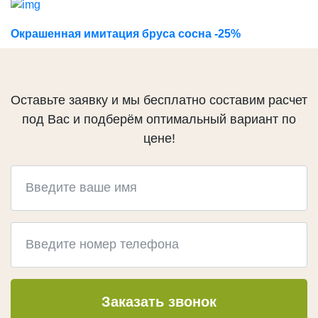
ГЕРМЕТИКИ
Ramsauer
Окрашенная имитация бруса сосна -25%
Bau Holz Color
CHEMICALS
КРЕПЕЖ
Оставьте заявку и мы бесплатно составим расчет
под Вас и подберём оптимальный вариант по
Evrotec
цене!
KREG
Гвоздек
ПРОЧЕЕ
Слэбы
Эпоксидная смола
Кисти
Клей
Заказать звонок
Green Board