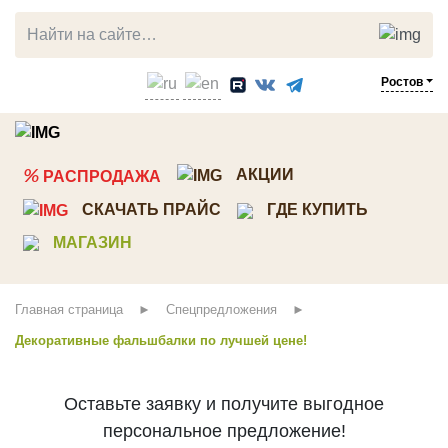
Ростов
ЛИСТВЕННИЦА
СОСНА
%
АКЦИИ
РАСПРОДАЖА
Прямой планкен
Планкен
СКАЧАТЬ ПРАЙС
ГДЕ КУПИТЬ
Косой планкен
Вагонка штиль
МАГАЗИН
Вагонка штиль
Имитация бруса
Палубная доска
Скандинавкий профиль
Главная страница
Спецпредложения
Террасная доска
Стеновые панели ТСП
Декоративные фальшбалки по лучшей цене!
Мебельный щит
Декоративный погонаж
Брусок, рейка
Строганная доска
Оставьте заявку и получите выгодное
Клееный брус
Доска пола
персональное предложение!
Мебельный щит