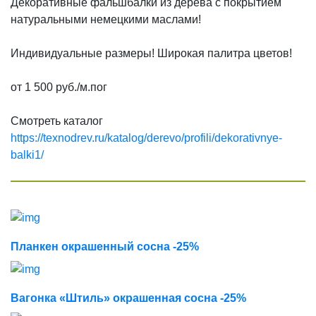
Декоративные фальшбалки из дерева с покрытием
Термокедр
натуральными немецкими маслами!
Термолипа
Индивидуальные размеры! Широкая палитра цветов!
Термоясень
Терморадиата
от 1 500 руб./м.пог
Термоабаш
Смотреть каталог
Термокумару
https://texnodrev.ru/katalog/derevo/profili/dekorativnye-
МАСЛА И КРАСКИ
balki1/
Biofa
Teknos
G-Nature
Dusberg
Планкен окрашенный сосна -25%
WoodSol
Пирилакс
Вагонка «Штиль» окрашенная сосна -25%