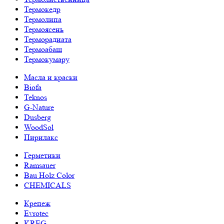
Термокедр
Термолипа
Термоясень
Терморадиата
Термоабаш
Термокумару
Масла и краски
Biofa
Teknos
G-Nature
Dusberg
WoodSol
Пирилакс
Герметики
Ramsauer
Bau Holz Color
CHEMICALS
Крепеж
Evrotec
KREG