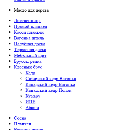
Масло для дерева
Лиственница
Прямой планкен
Косой планкен
Вагонка штиль
Палубная доска
Террасная доска
Мебельный щит
Брусок, рейка
Клееный брус
Кедр
Сибирский кедр Вагонка
Канадский кедр Вагонка
Канадский кедр Полок
Кумару
ИПЕ
Абаши
Сосна
Планкен
Вагонка штиль