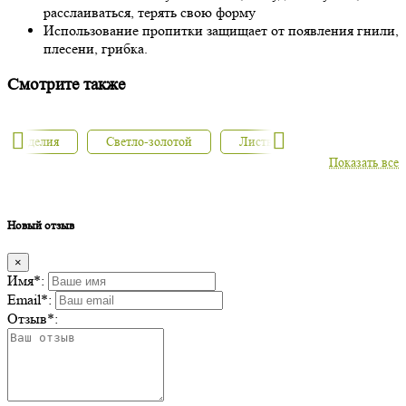
расслаиваться, терять свою форму
Использование пропитки защищает от появления гнили,
плесени, грибка.
Смотрите также
тло-золотой
Лиственница
Производители масел
Показать все
Новый отзыв
×
Имя
*
:
Email
*
:
Отзыв
*
: