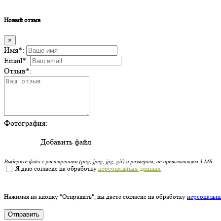
Новый отзыв
×
Имя
*
:
Email
*
:
Отзыв
*
:
Фотография:
Добавить файл
Выберите файл с расширением (png, jpeg, jpg, gif) и размером, не превышающим 3 МБ.
Я даю согласие на обработку
персональных данных
Нажимая на кнопку "Отправить", вы даете согласие на обработку
персональн
Отправить