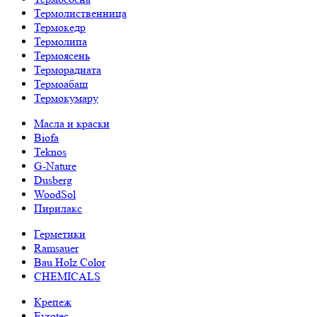
Термолиственница
Термокедр
Термолипа
Термоясень
Терморадиата
Термоабаш
Термокумару
Масла и краски
Biofa
Teknos
G-Nature
Dusberg
WoodSol
Пирилакс
Герметики
Ramsauer
Bau Holz Color
CHEMICALS
Крепеж
Evrotec